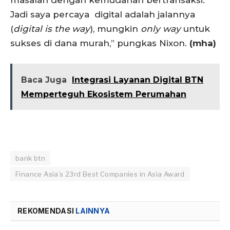
Jadi saya percaya digital adalah jalannya
(
digital is the way
), mungkin
only way
untuk
sukses di dana murah,” pungkas Nixon.
(mha)
Baca Juga
Integrasi Layanan Digital BTN
Memperteguh Ekosistem Perumahan
bank btn
Finance Asia’s 23rd Best Companies in Asia Award
REKOMENDASI
LAINNYA