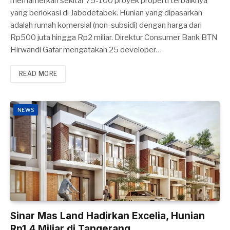
memamerkan sekitar 75-100 proyek properti terbaiknya
yang berlokasi di Jabodetabek. Hunian yang dipasarkan
adalah rumah komersial (non-subsidi) dengan harga dari
Rp500 juta hingga Rp2 miliar. Direktur Consumer Bank BTN
Hirwandi Gafar mengatakan 25 developer…
READ MORE
NEWS
Sinar Mas Land Hadirkan Excelia, Hunian
Rp1,4 Miliar di Tangerang