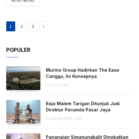
READ MORE
Next
1
2
3
POPULER
Murino Group Hadirkan The Ease
Canggu, Ini Konsepnya
17 JUNI 2025
Raja Malem Tarigan Ditunjuk Jadi
Direktur Perumda Pasar Jaya
24 DESEMBER 2025
Panangian Simanungkalit Dinobatkan