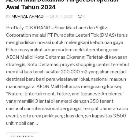
Awal Tahun 2024
BY
MUHNAL AHMAD
28 JUNI 2023
0
ProDaily, CIKARANG – Sinar Mas Land dan Sojitz
Corporation melalui PT Puradelta Lestari Tbk (DMAS) terus
menghadirkan inovasi untuk melengkapi kebutuhan gaya
hidup masyarakat urban modern melalui pembangunan
AEON Mall di Kota Deltamas Cikarang. Terletak di kawasan
strategis, Kota Deltamas, proyek shopping center tersebut
memiliki luas tanah sekitar 200.000 m2 yang akan menjadi
destinasi baru bagi para wisatawan lokal, nasional, maupun
mancanegara. AEON Mall Deltamas mengusung konsep
“Nature, Entertainment, Future, and Japanese Ambience”
yang memiliki 3 lantai dilengkapi dengan 350 tenant
nasional dan internasional bergengsi, tempat pameran atau
event, serta area parkir yang luas dengan kapasitas 3.500
unit mobil dan…