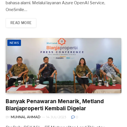
bahasa alami. Melalui layanan Azure OpenAI Service,
OneSmile…
READ MORE
NEWS
Banyak Penawaran Menarik, Metland
Blanjaproperti Kembali Digelar
BY
MUHNAL AHMAD
14 JULI 2023
0