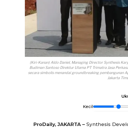
(Kiri-Kanan) Aldo Daniel, Managing Director Synthesis Ka
Budiman Santoso Direktur Utama PT Trimatra Jasa Perka
secara simbolis menandai groundbreaking pembangunan Apa
Jakarta Timu
Uk
Kecil
ProDaily, JAKARTA –
Synthesis Devel