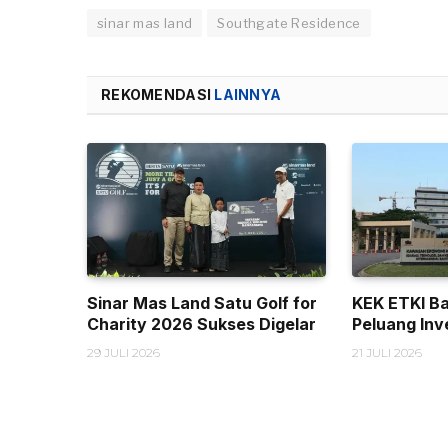
sinar mas land
Southgate Residence
REKOMENDASI
LAINNYA
Sinar Mas Land Satu Golf for
KEK ETKI B
Charity 2026 Sukses Digelar
Peluang Inv
29 JULI 2026
21 JULI 2026