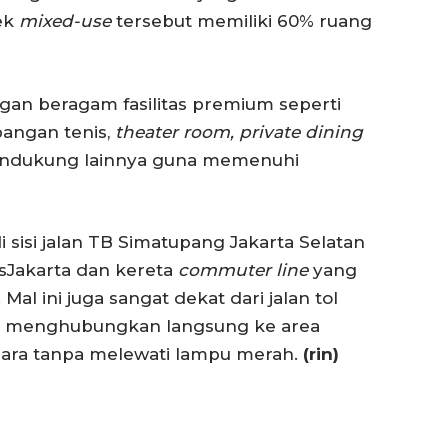
yek
mixed-use
tersebut memiliki 60% ruang
gan beragam fasilitas premium seperti
apangan tenis,
theater room, private dining
s pendukung lainnya guna memenuhi
i sisi jalan TB Simatupang Jakarta Selatan
sJakarta dan kereta
commuter line
yang
al ini juga sangat dekat dari jalan tol
ng menghubungkan langsung ke area
ara tanpa melewati lampu merah.
(rin)