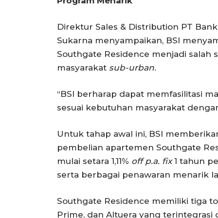
Program Menarik
Direktur Sales & Distribution PT Ban
Sukarna menyampaikan, BSI menyambut
Southgate Residence menjadi salah sa
masyarakat
sub-urban
.
“BSI berharap dapat memfasilitasi 
sesuai kebutuhan masyarakat dengan p
Untuk tahap awal ini, BSI memberik
pembelian apartemen Southgate Resi
mulai setara 1,11%
off p.a. fix
1 tahun pe
serta berbagai penawaran menarik la
Southgate Residence memiliki tiga t
Prime, dan Altuera yang terintegrasi