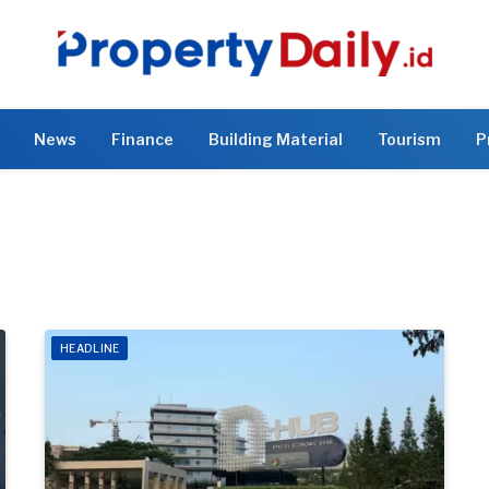
News
Finance
Building Material
Tourism
P
HEADLINE