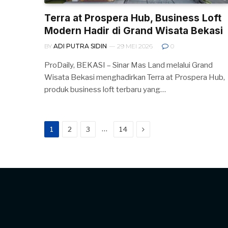
Terra at Prospera Hub, Business Loft
Modern Hadir di Grand Wisata Bekasi
BY
ADI PUTRA SIDIN
29 MEI 2026
0
ProDaily, BEKASI – Sinar Mas Land melalui Grand
Wisata Bekasi menghadirkan Terra at Prospera Hub,
produk business loft terbaru yang…
Next
…
1
2
3
14