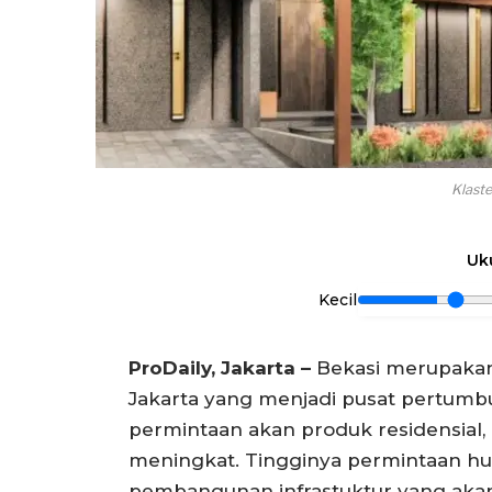
Klast
Uk
Kecil
ProDaily, Jakarta –
Bekasi merupakan 
Jakarta yang menjadi pusat pertumb
permintaan akan produk residensial,
meningkat. Tingginya permintaan hu
pembangunan infrastuktur yang aka