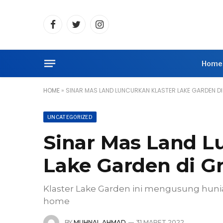
Facebook
Twitter
Instagram
Home
HOME
»
SINAR MAS LAND LUNCURKAN KLASTER LAKE GARDEN D
UNCATEGORIZED
Sinar Mas Land L
Lake Garden di G
Klaster Lake Garden ini mengusung hu
home
BY
MUHNAL AHMAD
31 MARET 2022