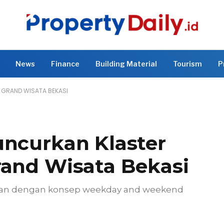
News
Finance
Building Material
Tourism
P
I GRAND WISATA BEKASI
uncurkan Klaster
rand Wisata Bekasi
nian dengan konsep weekday and weekend