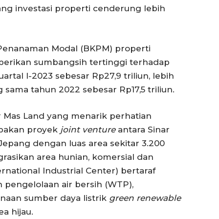
ng investasi properti cenderung lebih
 Penanaman Modal (BKPM) properti
berikan sumbangsih tertinggi terhadap
uartal I-2023 sebesar Rp27,9 triliun, lebih
ng sama tahun 2022 sebesar Rp17,5 triliun.
ar Mas Land yang menarik perhatian
upakan proyek
joint venture
antara Sinar
 Jepang dengan luas area sekitar 3.200
rasikan area hunian, komersial dan
rnational Industrial Center) bertaraf
 pengelolaan air bersih (WTP),
aan sumber daya listrik
green renewable
ea hijau.