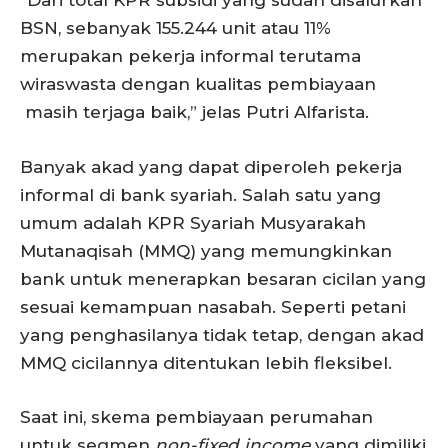
“Dari total KPR subsidi yang sudah disalurkan
BSN, sebanyak 155.244 unit atau 11%
merupakan pekerja informal terutama
wiraswasta dengan kualitas pembiayaan
masih terjaga baik,” jelas Putri Alfarista.
Banyak akad yang dapat diperoleh pekerja
informal di bank syariah. Salah satu yang
umum adalah KPR Syariah Musyarakah
Mutanaqisah (MMQ) yang memungkinkan
bank untuk menerapkan besaran cicilan yang
sesuai kemampuan nasabah. Seperti petani
yang penghasilanya tidak tetap, dengan akad
MMQ cicilannya ditentukan lebih fleksibel.
Saat ini, skema pembiayaan perumahan
untuk segmen
non-fixed income
yang dimiliki