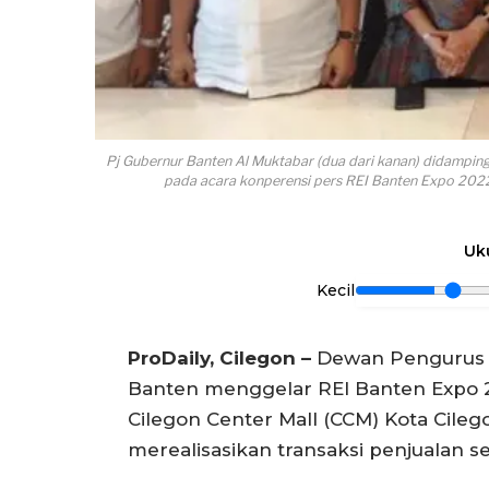
Pj Gubernur Banten Al Muktabar (dua dari kanan) didamping
pada acara konperensi pers REI Banten Expo 2022
Uk
Kecil
ProDaily, Cilegon –
Dewan Pengurus D
Banten menggelar REI Banten Expo 20
Cilegon Center Mall (CCM) Kota Cileg
merealisasikan transaksi penjualan se