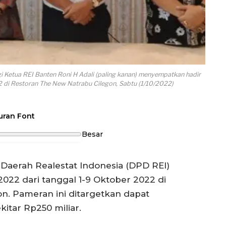
i Ketua REI Banten Roni H Adali (paling kanan) menyempatkan hadir
 di Restoran The New Natrabu Cilegon, Sabtu (1/10/2022)
uran Font
Besar
aerah Realestat Indonesia (DPD REI)
22 dari tanggal 1-9 Oktober 2022 di
on. Pameran ini ditargetkan dapat
kitar Rp250 miliar.