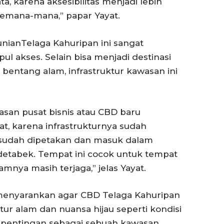
ata, karena aksesibilitas menjadi lebih
kemana-mana,” papar Yayat.
ianTelaga Kahuripan ini sangat
ul akses. Selain bisa menjadi destinasi
 bentang alam, infrastruktur kawasan ini
asan pusat bisnis atau CBD baru
t, karena infrastrukturnya sudah
 sudah dipetakan dan masuk dalam
odetabek. Tempat ini cocok untuk tempat
amnya masih terjaga,” jelas Yayat.
 menyarankan agar CBD Telaga Kahuripan
ur alam dan nuansa hijau seperti kondisi
kepentingan sebagai sebuah kawasan