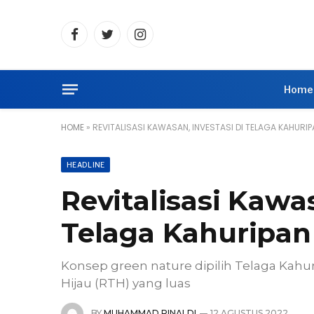
Facebook
Twitter
Instagram
Home
HOME
»
REVITALISASI KAWASAN, INVESTASI DI TELAGA KAHURI
HEADLINE
Revitalisasi Kawas
Telaga Kahuripan
Konsep green nature dipilih Telaga Ka
Hijau (RTH) yang luas
BY
MUHAMMAD RINALDI
12 AGUSTUS 2022