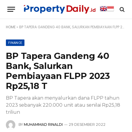
HOME
»
BP TAPERA GANDENG 40 BANK, SALURKAN PEMBIAYAAN FLPP 2023 RP25,18 T
FINANCE
BP Tapera Gandeng 40
Bank, Salurkan
Pembiayaan FLPP 2023
Rp25,18 T
BP Tapera akan menyalurkan dana FLPP tahun
2023 sebanyak 220.000 unit atau senilai Rp25,18
triliun
BY
MUHAMMAD RINALDI
29 DESEMBER 2022