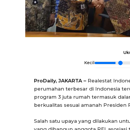
Uk
Kecil
ProDaily, JAKARTA –
Realestat Indone
perumahan terbesar di Indonesia t
program 3 juta rumah termasuk da
berkualitas sesuai amanah Presiden 
Salah satu upaya yang dilakukan un
yang dibangun anggota REI, asosiasi 