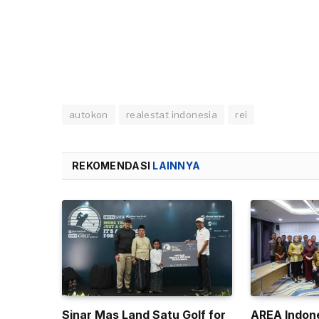
autokon
realestat indonesia
rei
REKOMENDASI
LAINNYA
Sinar Mas Land Satu Golf for
AREA Indone