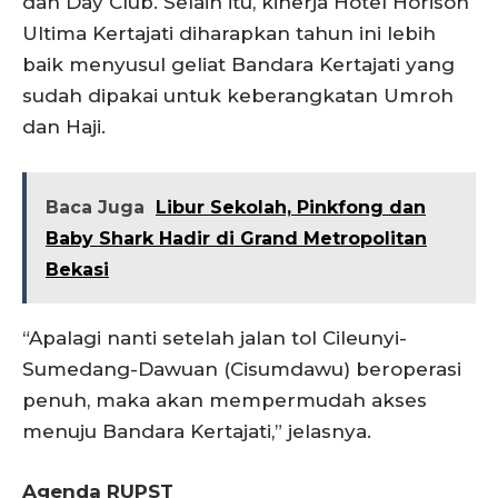
dan Day Club. Selain itu, kinerja Hotel Horison
Ultima Kertajati diharapkan tahun ini lebih
baik menyusul geliat Bandara Kertajati yang
sudah dipakai untuk keberangkatan Umroh
dan Haji.
Baca Juga
Libur Sekolah, Pinkfong dan
Baby Shark Hadir di Grand Metropolitan
Bekasi
“Apalagi nanti setelah jalan tol Cileunyi-
Sumedang-Dawuan (Cisumdawu) beroperasi
penuh, maka akan mempermudah akses
menuju Bandara Kertajati,” jelasnya.
Agenda RUPST