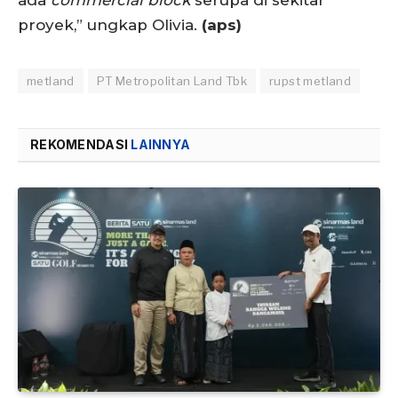
ada
commercial block
serupa di sekitar
proyek,” ungkap Olivia.
(aps)
metland
PT Metropolitan Land Tbk
rupst metland
REKOMENDASI
LAINNYA