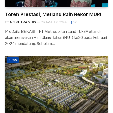
Toreh Prestasi, Metland Raih Rekor MURI
BY
ADI PUTRA SIDIN
29 JANUARI 2024
0
ProDaily, BEKASI – PT Metropolitan Land Tbk (Metland)
akan merayakan Hari Ulang Tahun (HUT) ke20 pada Februari
2024 mendatang. Sebelum…
NEWS