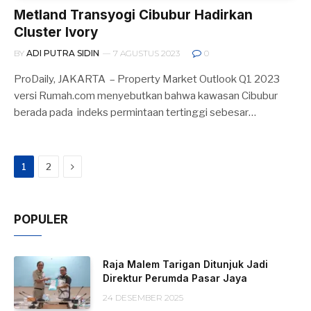
Metland Transyogi Cibubur Hadirkan
Cluster Ivory
BY
ADI PUTRA SIDIN
7 AGUSTUS 2023
0
ProDaily, JAKARTA – Property Market Outlook Q1 2023
versi Rumah.com menyebutkan bahwa kawasan Cibubur
berada pada indeks permintaan tertinggi sebesar…
Next
1
2
POPULER
Raja Malem Tarigan Ditunjuk Jadi
Direktur Perumda Pasar Jaya
24 DESEMBER 2025