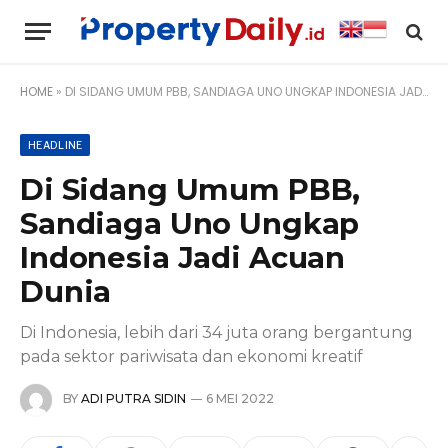
HOME
»
DI SIDANG UMUM PBB, SANDIAGA UNO UNGKAP INDONESIA JADI ACUAN DUNIA
HEADLINE
Di Sidang Umum PBB,
Sandiaga Uno Ungkap
Indonesia Jadi Acuan
Dunia
Di Indonesia, lebih dari 34 juta orang bergantung
pada sektor pariwisata dan ekonomi kreatif
BY
ADI PUTRA SIDIN
6 MEI 2022