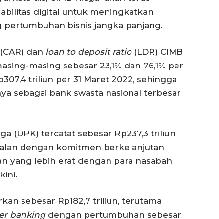
litas digital untuk meningkatkan
pertumbuhan bisnis jangka panjang.
(CAR) dan
loan to deposit ratio
(LDR) CIMB
masing-masing sebesar 23,1% dan 76,1% per
307,4 triliun per 31 Maret 2022, sehingga
a sebagai bank swasta nasional terbesar
a (DPK) tercatat sebesar Rp237,3 triliun
ejalan dengan komitmen berkelanjutan
 yang lebih erat dengan para nasabah
kini.
rkan sebesar Rp182,7 triliun, terutama
r banking
dengan pertumbuhan sebesar