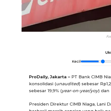
Fo
Uk
Kecil
ProDaily, Jakarta –
PT Bank CIMB Nia
konsolidasi (
unaudited
) sebesar Rp1,2
sebesar 19,9% (
year-on-year/yoy
) dan
Presiden Direktur CIMB Niaga, Lan
berhasil meraih capaian yang baik pa