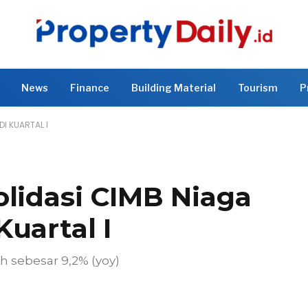
News
Finance
Building Material
Tourism
P
I KUARTAL I
olidasi CIMB Niaga
uartal I
 sebesar 9,2% (yoy)