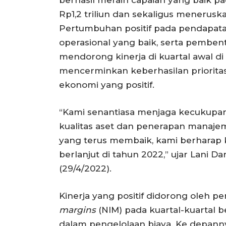
Rp1,2 triliun dan sekaligus meneruska
Pertumbuhan positif pada pendapatan
operasional yang baik, serta pembe
mendorong kinerja di kuartal awal di t
mencerminkan keberhasilan priorita
ekonomi yang positif.
“Kami senantiasa menjaga kecukupa
kualitas aset dan penerapan manaje
yang terus membaik, kami berharap kin
berlanjut di tahun 2022,” ujar Lani
(29/4/2022).
Kinerja yang positif didorong oleh p
margins
(NIM) pada kuartal-kuartal b
dalam pengelolaan biaya. Ke depanny