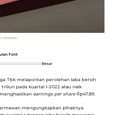
to Istimewa
uran Font
Besar
ga Tbk melaporkan perolehan laba bersih
 triliun pada kuartal I-2022 atau naik
 menghasilkan
earnings
per share
Rp47,89.
i Darmawan mengungkapkan pihaknya
da kuartal I dengan laba bersih mencapai