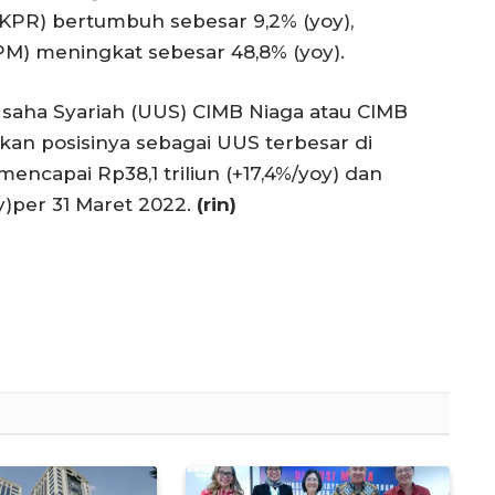
(KPR) bertumbuh sebesar 9,2% (yoy),
PM) meningkat sebesar 48,8% (yoy).
Usaha Syariah (UUS) CIMB Niaga atau CIMB
an posisinya sebagai UUS terbesar di
encapai Rp38,1 triliun (+17,4%/yoy) dan
y)per 31 Maret 2022.
(rin)