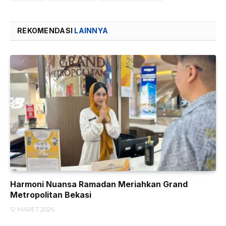
REKOMENDASI
LAINNYA
Harmoni Nuansa Ramadan Meriahkan Grand
Metropolitan Bekasi
12 MARET 2026