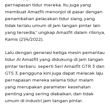
pernapasan tidur mereka. Itu juga yang
membuat Amazfit menonjol di pasar dengan
penambahan pelacakan tidur siang, yang
tidak terlalu umum di jam tangan pintar lain
yang tersedia,” ungkap Amazfit dalam rilisnya,
Kamis (21/4/2022).
Lalu dengan generasi ketiga mesin pemantau
tidur AI Amazfit yang didukung di jam tangan
pintar terbaru seperti Seri Amazfit GTR 3 dan
GTS 3, pengguna kini juga dapat melacak laju
pernapasan mereka selama tidur malam
yang merupakan parameter kesehatan
penting yang sering diabaikan, dan tidak
umum di industri jam tangan pintar.