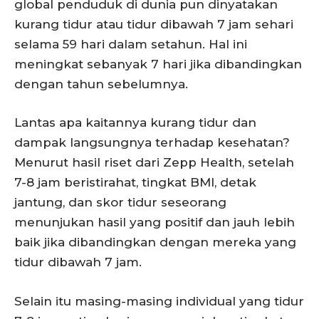
global penduduk di dunia pun dinyatakan
kurang tidur atau tidur dibawah 7 jam sehari
selama 59 hari dalam setahun. Hal ini
meningkat sebanyak 7 hari jika dibandingkan
dengan tahun sebelumnya.
Lantas apa kaitannya kurang tidur dan
dampak langsungnya terhadap kesehatan?
Menurut hasil riset dari Zepp Health, setelah
7-8 jam beristirahat, tingkat BMI, detak
jantung, dan skor tidur seseorang
menunjukan hasil yang positif dan jauh lebih
baik jika dibandingkan dengan mereka yang
tidur dibawah 7 jam.
Selain itu masing-masing individual yang tidur