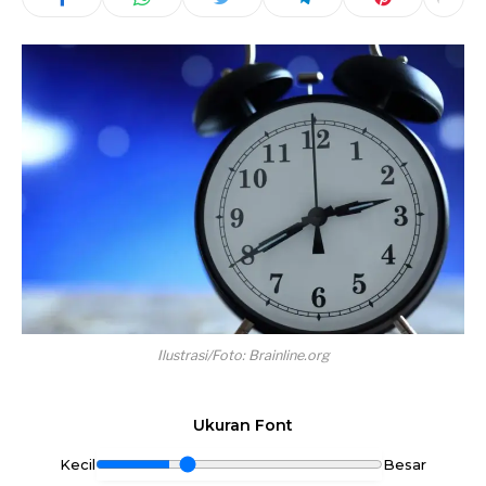
Ilustrasi/Foto: Brainline.org
Ukuran Font
Kecil
Besar