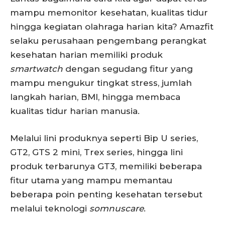
mampu memonitor kesehatan, kualitas tidur
hingga kegiatan olahraga harian kita? Amazfit
selaku perusahaan pengembang perangkat
kesehatan harian memiliki produk
smartwatch
dengan segudang fitur yang
mampu mengukur tingkat stress, jumlah
langkah harian, BMI, hingga membaca
kualitas tidur harian manusia.
Melalui lini produknya seperti Bip U series,
GT2, GTS 2 mini, Trex series, hingga lini
produk terbarunya GT3, memiliki beberapa
fitur utama yang mampu memantau
beberapa poin penting kesehatan tersebut
melalui teknologi
somnuscare
.