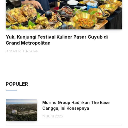
Yuk, Kunjungi Festival Kuliner Pasar Guyub di
Grand Metropolitan
8 NOVEMBER 2024
POPULER
Murino Group Hadirkan The Ease
Canggu, Ini Konsepnya
17 JUNI 2025