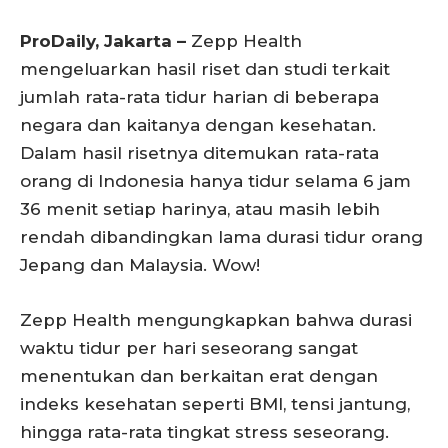
ProDaily, Jakarta –
Zepp Health
mengeluarkan hasil riset dan studi terkait
jumlah rata-rata tidur harian di beberapa
negara dan kaitanya dengan kesehatan.
Dalam hasil risetnya ditemukan rata-rata
orang di Indonesia hanya tidur selama 6 jam
36 menit setiap harinya, atau masih lebih
rendah dibandingkan lama durasi tidur orang
Jepang dan Malaysia. Wow!
Zepp Health mengungkapkan bahwa durasi
waktu tidur per hari seseorang sangat
menentukan dan berkaitan erat dengan
indeks kesehatan seperti BMI, tensi jantung,
hingga rata-rata tingkat stress seseorang.