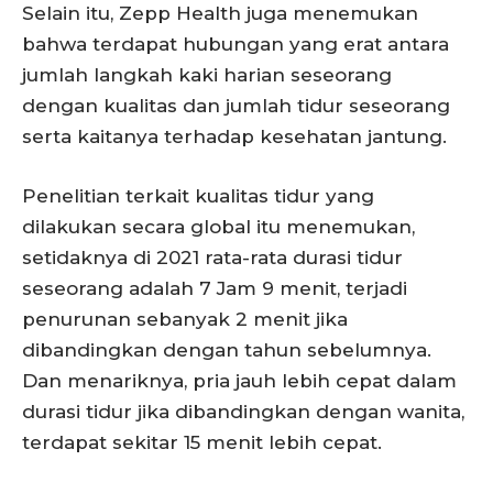
Selain itu, Zepp Health juga menemukan
bahwa terdapat hubungan yang erat antara
jumlah langkah kaki harian seseorang
dengan kualitas dan jumlah tidur seseorang
serta kaitanya terhadap kesehatan jantung.
Penelitian terkait kualitas tidur yang
dilakukan secara global itu menemukan,
setidaknya di 2021 rata-rata durasi tidur
seseorang adalah 7 Jam 9 menit, terjadi
penurunan sebanyak 2 menit jika
dibandingkan dengan tahun sebelumnya.
Dan menariknya, pria jauh lebih cepat dalam
durasi tidur jika dibandingkan dengan wanita,
terdapat sekitar 15 menit lebih cepat.