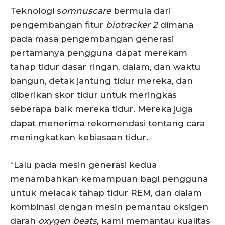
Teknologi s
omnuscare
bermula dari
pengembangan fitur
biotracker 2
dimana
pada masa pengembangan generasi
pertamanya pengguna dapat merekam
tahap tidur dasar ringan, dalam, dan waktu
bangun, detak jantung tidur mereka, dan
diberikan skor tidur untuk meringkas
seberapa baik mereka tidur. Mereka juga
dapat menerima rekomendasi tentang cara
meningkatkan kebiasaan tidur.
“Lalu pada mesin generasi kedua
menambahkan kemampuan bagi pengguna
untuk melacak tahap tidur REM, dan dalam
kombinasi dengan mesin pemantau oksigen
darah
oxygen beats,
kami memantau kualitas