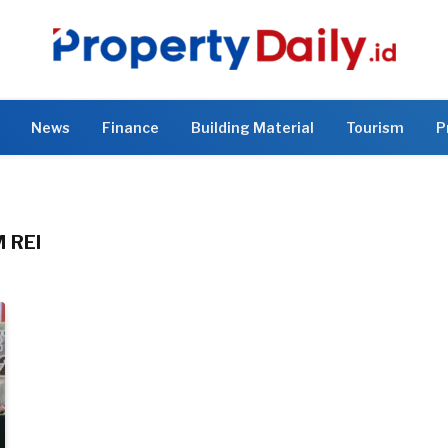
News
Finance
Building Material
Tourism
P
 REI