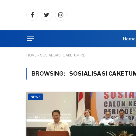
Facebook
Twitter
Instagram
Home
HOME
»
SOSIALISASI CAKETUM REI
BROWSING:
SOSIALISASI CAKETUM
NEWS