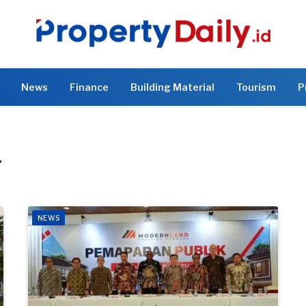
News
Finance
Building Material
Tourism
P
Y
NEWS