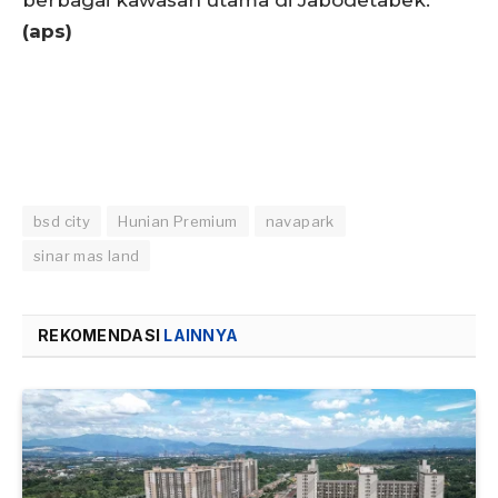
(aps)
bsd city
Hunian Premium
navapark
sinar mas land
REKOMENDASI
LAINNYA