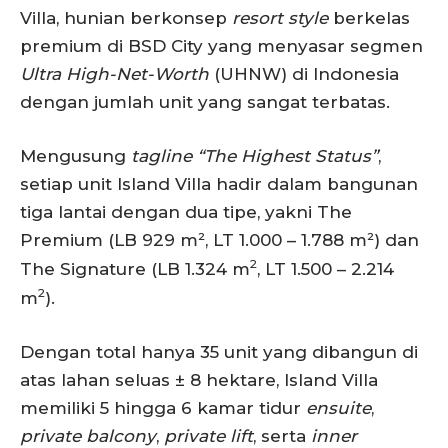
Villa, hunian berkonsep
resort style
berkelas
premium di BSD City yang menyasar segmen
Ultra High-Net-Worth
(UHNW) di Indonesia
dengan jumlah unit yang sangat terbatas.
Mengusung
tagline
“The Highest Status”
,
setiap unit Island Villa hadir dalam bangunan
tiga lantai dengan dua tipe, yakni The
Premium (LB 929 m², LT 1.000 – 1.788 m²) dan
2
The Signature (LB 1.324 m
, LT 1.500 – 2.214
2
m
).
Dengan total hanya 35 unit yang dibangun di
atas lahan seluas ± 8 hektare, Island Villa
memiliki 5 hingga 6 kamar tidur
ensuite
,
private balcony
,
private
lift
, serta
inner