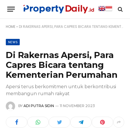
HOME
»
DI RAKERNAS APERSI, PARA CAPRES BICARA TENTANG KEMENTERIAN PERUMAHAN
NEWS
Di Rakernas Apersi, Para
Capres Bicara tentang
Kementerian Perumahan
Apersi terus berkomitmen untuk berkontribusi
membangun rumah rakyat
BY
ADI PUTRA SIDIN
11 NOVEMBER 2023