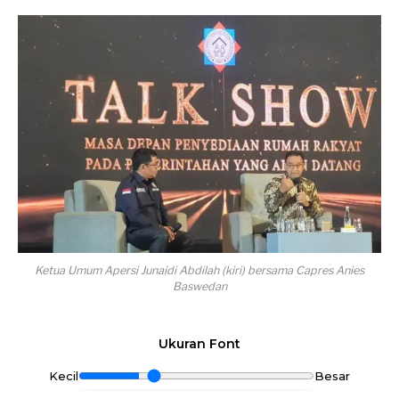
Ketua Umum Apersi Junaidi Abdilah (kiri) bersama Capres Anies
Baswedan
Ukuran Font
Kecil
Besar