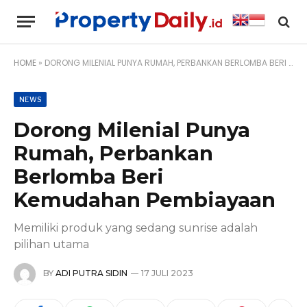
HOME
»
DORONG MILENIAL PUNYA RUMAH, PERBANKAN BERLOMBA BERI KEMUDAHAN PEMBIAYAAN
NEWS
Dorong Milenial Punya
Rumah, Perbankan
Berlomba Beri
Kemudahan Pembiayaan
Memiliki produk yang sedang sunrise adalah
pilihan utama
BY
ADI PUTRA SIDIN
17 JULI 2023