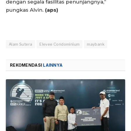
dengan segala fasilitas penunjangnya,”
pungkas Alvin.
(aps)
Alam Sutera
Elevee Condominium
maybank
REKOMENDASI
LAINNYA