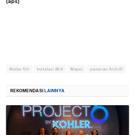
(aps)
Atelier Riri
Instalasi JIKA
Mapei
pameran Arch:ID
REKOMENDASI
LAINNYA