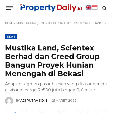
HOME
»
MUSTIKA LAND, SCIENTEX BERHAD DAN CREED GROUP BANGUN PROYEK HUNIAN MENENGAH DI BEKASI
NEWS
Mustika Land, Scientex
Berhad dan Creed Group
Bangun Proyek Hunian
Menengah di Bekasi
Adapun segmen pasar hunian yang disasar berada
di kisaran harga Rp500 juta hingga Rp1 miliar
BY
ADI PUTRA SIDIN
21 MARET 2023