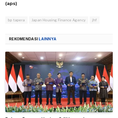
(aps)
bp tapera
Japan Housing Finance Agency
jhf
REKOMENDASI
LAINNYA