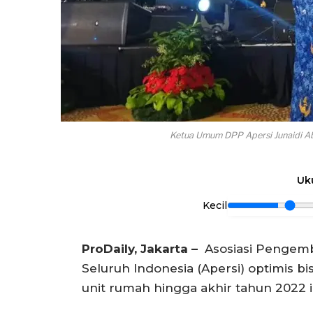
Ketua Umum DPP Apersi Junaidi Ab
Uk
Kecil
ProDaily, Jakarta –
Asosiasi Pengem
Seluruh Indonesia (Apersi) optimis
unit rumah hingga akhir tahun 2022 i