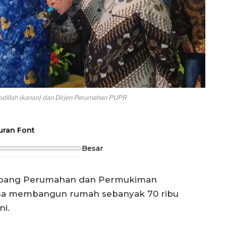
dillah (kanan) dan Dirjen Perumahan PUPR
uran Font
Besar
bang Perumahan dan Permukiman
 bisa membangun rumah sebanyak 70 ribu
ni.