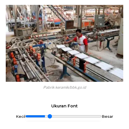
Pabrik keramik/bbk.go.id
Ukuran Font
Kecil
Besar