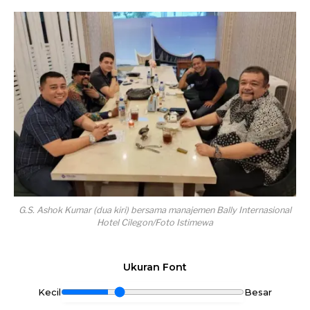
G.S. Ashok Kumar (dua kiri) bersama manajemen Bally Internasional
Hotel Cilegon/Foto Istimewa
Ukuran Font
Kecil
Besar