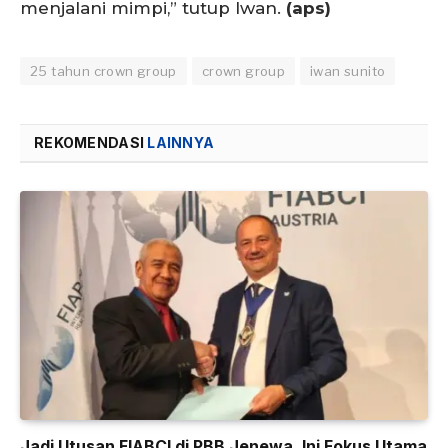
menjalani mimpi,” tutup Iwan.
(aps)
25 tahun crown group
crown group
iwan sunito
REKOMENDASI
LAINNYA
Jadi Utusan FIABCI di PBB Jenewa, Ini Fokus Utama