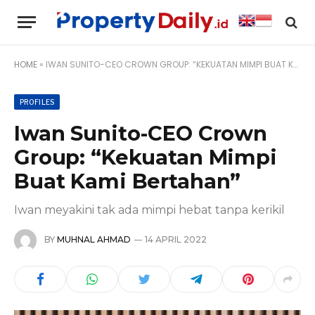
HOME
»
IWAN SUNITO-CEO CROWN GROUP: “KEKUATAN MIMPI BUAT KAMI BERTAHAN”
PROFILES
Iwan Sunito-CEO Crown
Group: “Kekuatan Mimpi
Buat Kami Bertahan”
Iwan meyakini tak ada mimpi hebat tanpa kerikil
BY
MUHNAL AHMAD
14 APRIL 2022