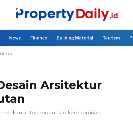
News
Finance
Building Material
Tourism
P
NJUTAN
esain Arsitektur
utan
erminkan ketenangan dan kemandirian