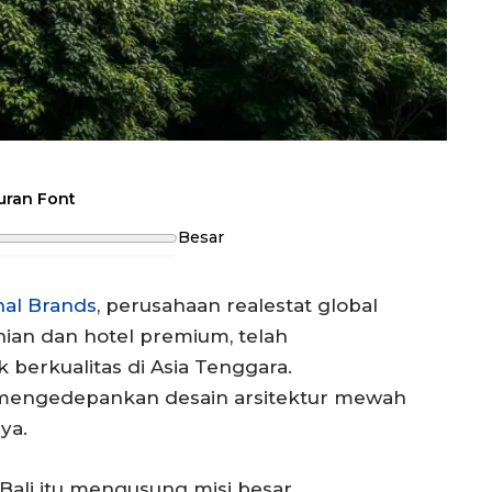
uran Font
Besar
nal Brands
, perusahaan realestat global
nian dan hotel premium, telah
berkualitas di Asia Tenggara.
 mengedepankan desain arsitektur mewah
ya.
Bali itu mengusung misi besar