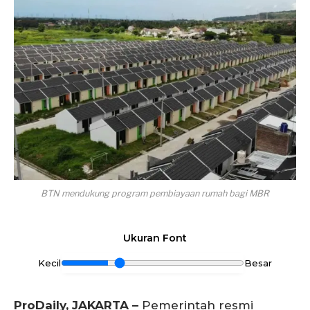
BTN mendukung program pembiayaan rumah bagi MBR
Ukuran Font
Kecil
Besar
ProDaily, JAKARTA –
Pemerintah resmi