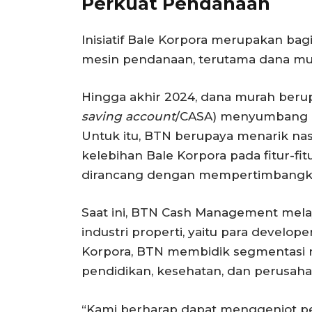
Perkuat Pendanaan
Inisiatif Bale Korpora merupakan b
mesin pendanaan, terutama dana murah
Hingga akhir 2024, dana murah berup
saving account
/CASA) menyumbang le
Untuk itu, BTN berupaya menarik nas
kelebihan Bale Korpora pada fitur-fit
dirancang dengan mempertimbangk
Saat ini, BTN Cash Management melay
industri properti, yaitu para develo
Korpora, BTN membidik segmentasi n
pendidikan, kesehatan, dan perusah
“Kami berharap dapat menggenjot p