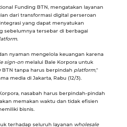
itutional Funding BTN, mengatakan layanan
n dari transformasi digital perseroan
integrasi yang dapat menyatukan
ng sebelumnya tersebar di berbagai
latform
.
 dan nyaman mengelola keuangan karena
le sign-on
melalui Bale Korpora untuk
e
BTN tanpa harus berpindah
platform
,”
ma media di Jakarta, Rabu (12/3).
Korpora, nasabah harus berpindah-pindah
i akan memakan waktu dan tidak efisien
miliki bisnis.
suk terhadap seluruh layanan
wholesale