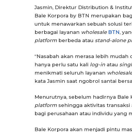
Jasmin, Direktur Distribution & Inst
Bale Korpora by BTN merupakan bagia
untuk menawarkan sebuah solusi ter
berbagai layanan
wholesale
BTN
, ya
platform
berbeda atau
stand-alone p
“Nasabah akan merasa lebih mudah
hanya perlu satu kali
log-in
atau
sing
menikmati seluruh layanan
wholesal
kata Jasmin saat ngobrol santai bersa
Menurutnya, sebelum hadirnya Bale 
platform
sehingga aktivitas transaks
bagi perusahaan atau individu yang me
Bale Korpora akan menjadi pintu ma