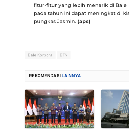
fitur-fitur yang lebih menarik di Bal
pada tahun ini dapat meningkat di k
pungkas Jasmin.
(aps)
Bale Korpora
BTN
REKOMENDASI
LAINNYA