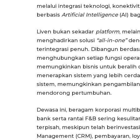
melalui integrasi teknologi, konekti
berbasis
Artificial Intelligence
(AI) ba
Liven bukan sekadar
platform
, mela
menghadirkan solusi
“all-in-one”
den
terintegrasi penuh. Dibangun berda
menghubungkan setiap fungsi operas
memungkinkan bisnis untuk beralih 
menerapkan sistem yang lebih cerda
sistem, memungkinkan pengambilan 
mendorong pertumbuhan.
Dewasa ini, beragam korporasi multibi
bank serta rantai F&B sering kesuli
terpisah, meskipun telah berinvestas
Management (CRM), pembayaran, loyali