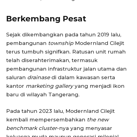
Berkembang Pesat
Sejak dikembangkan pada tahun 2019 lalu,
pembangunan
township
Modernland Cilejit
terus tumbuh signifkan. Ratusan unit rumah
telah diserahterimakan, termasuk
pembangunan infrastruktur jalan utama dan
saluran
drainase
di dalam kawasan serta
kantor
m
arketing
g
allery
yang menjadi ikon
baru di wilayah Tangerang.
Pada tahun 2023 lalu, Modernland Cilejit
kembali mempersembahkan
the new
benchmark cluster
-nya yang menyasar
keluarga muda maupun generasi milenial