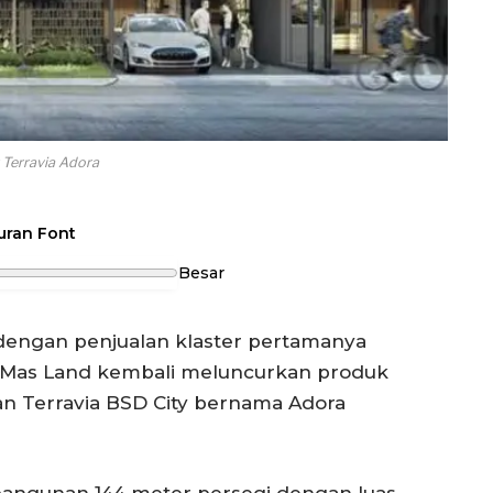
 Terravia Adora
uran Font
Besar
dengan penjualan klaster pertamanya
ar Mas Land kembali meluncurkan produk
an Terravia BSD City bernama Adora
 bangunan 144 meter persegi dengan luas