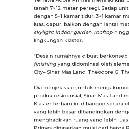
tanah 7×12 meter persegi. Setiap unitn
dengan 5+1 kamar tidur, 3+1 kamar m
luas, dapur, balkon dengan lantai me
skylight indoor garden
,
rooftop
hingg
lingkungan klaster.
“Desain rumahnya dibuat berkonse
finishing
yang didominasi oleh eleme
City– Sinar Mas Land, Theodore G. 
Dia menjelaskan, untuk mengakomoda
produk residensial, Sinar Mas Land m
Klaster terbaru ini dibangun secara 
yang lebih besar dibandingkan deng
menghadirkan ruang yang lebih lua
Primes dipasarkan mulai dari harga R