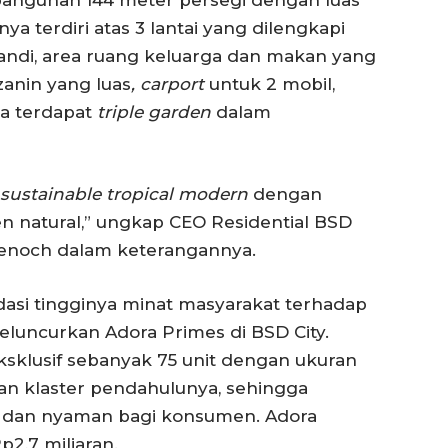
ya terdiri atas 3 lantai yang dilengkapi
andi, area ruang keluarga dan makan yang
zanin yang luas
, carport
untuk 2 mobil,
a terdapat
triple garden
dalam
p
sustainable
tropical
modern
dengan
n natural,” ungkap CEO Residential BSD
Thenoch dalam keterangannya.
si tingginya minat masyarakat terhadap
eluncurkan Adora Primes di BSD City.
eksklusif sebanyak 75 unit dengan ukuran
an klaster pendahulunya, sehingga
s dan nyaman bagi konsumen. Adora
p2,7 miliaran.