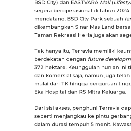
BSD City) dan EASTVARA
Mall
(
Lifest
segera beroperasional di tahun 2024 i
mendatang, BSD City Park sebuah
fa
dikembangkan Sinar Mas Land bersam
Taman Rekreasi HeHa juga akan sege
Tak hanya itu, Terravia memiliki keu
berdekatan dengan
future developm
372 hektare. Keunggulan hunian ini ti
dan komersial saja, namun juga telah
mulai dari TK hingga perguruan tinggi
Eka Hospital dan RS Mitra Keluarga.
Dari sisi akses, penghuni Terravia 
seperti menjangkau ke pintu gerbang
dalam durasi tempuh 5 menit. Kawasan 