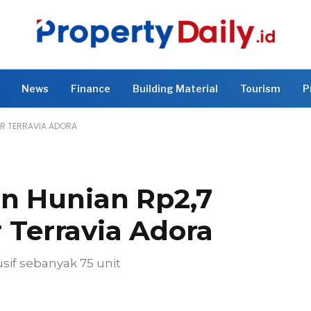
News
Finance
Building Material
Tourism
P
ER TERRAVIA ADORA
n Hunian Rp2,7
r Terravia Adora
usif sebanyak 75 unit