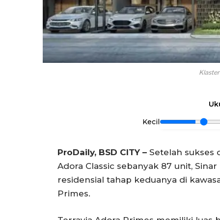
Klaster
Uk
Kecil
ProDaily, BSD CITY –
Setelah sukses 
Adora Classic sebanyak 87 unit, Sin
residensial tahap keduanya di kawas
Primes.
Terravia Adora Primes memiliki luas