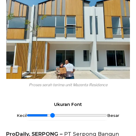
Proses serah terima unit Mazenta Residence
Ukuran Font
Kecil
Besar
ProDaily, SERPONG –
PT Serpong Bangun