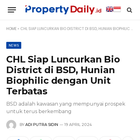
HOME
»
CHL SIAP LUNCURKAN BIO DISTRICT DI BSD, HUNIAN BIOPHILIC DENGAN UNIT TERBATAS
NEWS
CHL Siap Luncurkan Bio
District di BSD, Hunian
Biophilic dengan Unit
Terbatas
BSD adalah kawasan yang mempunyai prospek
untuk terus berkembang
BY
ADI PUTRA SIDIN
19 APRIL 2024