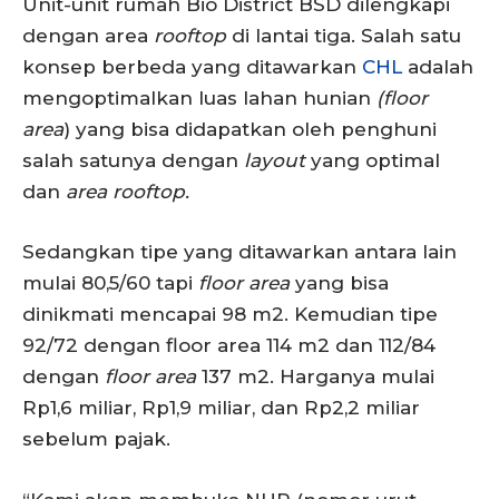
Unit-unit rumah Bio District BSD dilengkapi
dengan area
rooftop
di lantai tiga. Salah satu
konsep berbeda yang ditawarkan
CHL
adalah
mengoptimalkan luas lahan hunian
(floor
area
) yang bisa didapatkan oleh penghuni
salah satunya dengan
layout
yang optimal
dan
area rooftop.
Sedangkan tipe yang ditawarkan antara lain
mulai 80,5/60 tapi
floor area
yang bisa
dinikmati mencapai 98 m2. Kemudian tipe
92/72 dengan floor area 114 m2 dan 112/84
dengan
floor area
137 m2. Harganya mulai
Rp1,6 miliar, Rp1,9 miliar, dan Rp2,2 miliar
sebelum pajak.