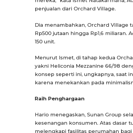
mereka,” kata Ismet Natakarmana, A
penjualan dari Orchard Village.
Dia menambahkan, Orchard Village ta
Rp500 jutaan hingga Rp1,6 miliaran. 
150 unit.
Menurut Ismet, di tahap kedua Orchar
yakni Heliconia Mezzanine 66/98 den
konsep seperti ini, ungkapnya, saat 
karena menekankan pada minimalisme
Raih Penghargaan
Hario menegaskan, Sunan Group sel
kesenangan konsumen. Atas dasar tu
melengkapi fasilitas perumahan bagi