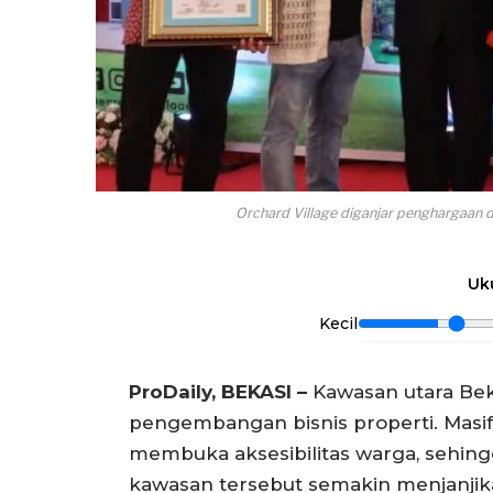
Orchard Village diganjar penghargaan 
Uk
Kecil
ProDaily, BEKASI –
Kawasan utara Beka
pengembangan bisnis properti. Masi
membuka aksesibilitas warga, sehingga
kawasan tersebut semakin menjanjik