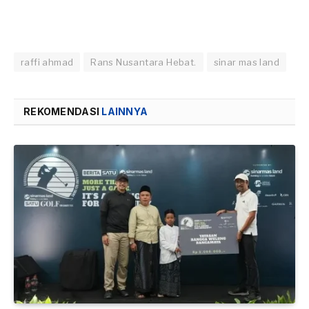
raffi ahmad
Rans Nusantara Hebat.
sinar mas land
REKOMENDASI
LAINNYA