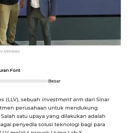
to Istimewa
uran Font
Besar
es (LLV), sebuah
investment arm
dari Sinar
itmen perusahaan untuk mendukung
. Salah satu upaya yang dilakukan adalah
ai penyedia solusi teknologi bagi para
V melalui proyek Living Lab X.