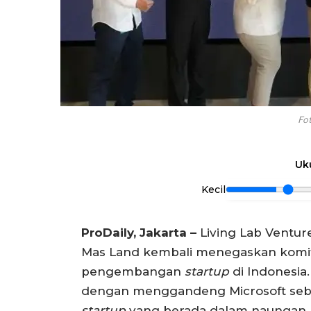
Fo
Uk
Kecil
ProDaily, Jakarta –
Living Lab Ventur
Mas Land kembali menegaskan kom
pengembangan
startup
di Indonesia
dengan menggandeng Microsoft sebag
startup
yang berada dalam naungan LL