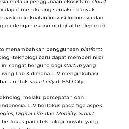
nesia melalui penggunaan ekosistem
cloud
 ini dapat mendorong semakin banyak
egaskan kekuatan inovasi Indonesia dan
gara dengan ekonomi digital terdepan di
 Seto menambahkan penggunaan
platform
ogi-teknologi baru dapat memberi nilai
 ini sangat berguna bagi
startup
yang
 Living Lab X dimana LLV menginkubasi
i baru untuk
smart city
di BSD City.
eknologi melalui percepatan dan
 Indonesia. LLV berfokus pada tiga aspek
ogies
,
Digital Life
, dan
Mobility
.
Smart
erfokus pada teknologi inovatif yang