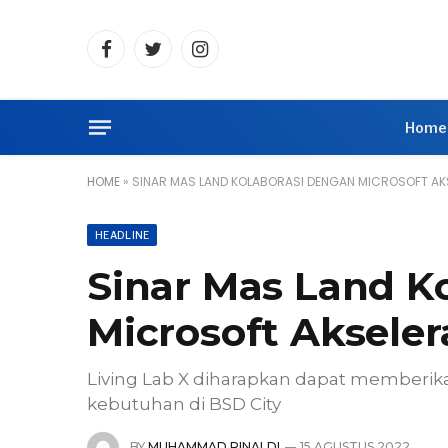
Facebook
Twitter
Instagram
Home
HOME
»
SINAR MAS LAND KOLABORASI DENGAN MICROSOFT AKS
HEADLINE
Sinar Mas Land K
Microsoft Akselera
Living Lab X diharapkan dapat memberika
kebutuhan di BSD City
BY
MUHAMMAD RINALDI
15 AGUSTUS 2022