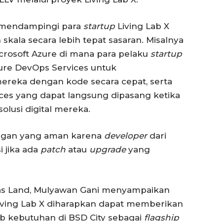
ut mendampingi para
startup
Living Lab X
skala secara lebih tepat sasaran. Misalnya
crosoft Azure di mana para pelaku
startup
ure DevOps Services untuk
 mereka dengan kode secara cepat, serta
ices yang dapat langsung dipasang ketika
olusi digital mereka.
ungan yang aman karena
developer
dari
i jika ada
patch
atau
upgrade
yang
 Mas Land, Mulyawan Gani menyampaikan
Living Lab X diharapkan dapat memberikan
ab kebutuhan di BSD City sebagai
flagship