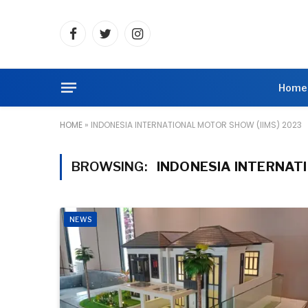
Facebook
Twitter
Instagram
Home
HOME
»
INDONESIA INTERNATIONAL MOTOR SHOW (IIMS) 2023
BROWSING:
INDONESIA INTERNATI
NEWS