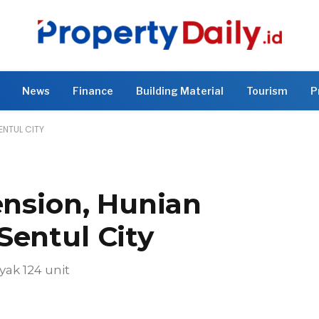
News
Finance
Building Material
Tourism
P
ENTUL CITY
ension, Hunian
Sentul City
yak 124 unit