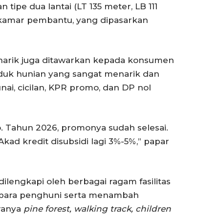
tipe dua lantai (LT 135 meter, LB 111
 kamar pembantu, yang dipasarkan
narik juga ditawarkan kepada konsumen
oduk hunian yang sangat menarik dan
unai, cicilan, KPR promo, dan DP nol
o. Tahun 2026, promonya sudah selesai.
kad kredit disubsidi lagi 3%-5%,” papar
dilengkapi oleh berbagai ragam fasilitas
s para penghuni serta menambah
ranya
pine forest, walking track, children