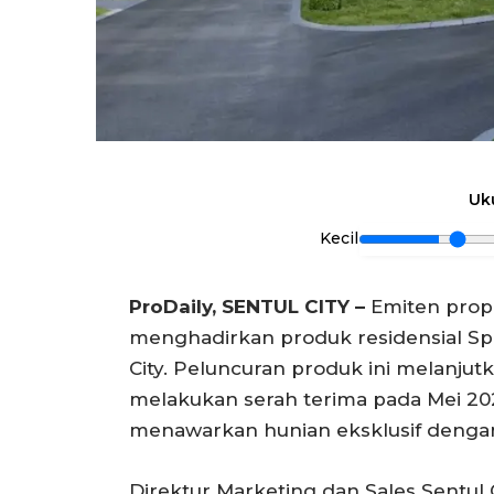
Uk
Kecil
ProDaily, SENTUL CITY –
Emiten prope
menghadirkan produk residensial Spr
City. Peluncuran produk ini melanjut
melakukan serah terima pada Mei 2022
menawarkan hunian eksklusif deng
Direktur Marketing dan Sales Sentul