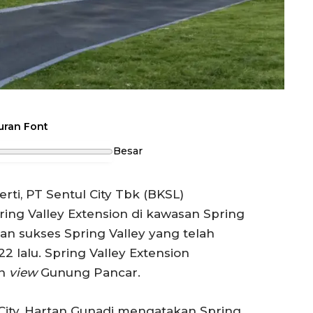
uran Font
Besar
rti, PT Sentul City Tbk (BKSL)
ing Valley Extension di kawasan Spring
kan sukses Spring Valley yang telah
 lalu. Spring Valley Extension
an
view
Gunung Pancar.
 City, Hartan Gunadi mengatakan Spring