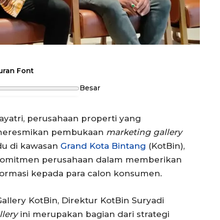
uran Font
Besar
yatri, perusahaan properti yang
 meresmikan pembukaan
marketing gallery
adu di kawasan
Grand Kota Bintang
(KotBin),
ti komitmen perusahaan dalam memberikan
formasi kepada para calon konsumen.
lery KotBin, Direktur KotBin Suryadi
llery
ini merupakan bagian dari strategi