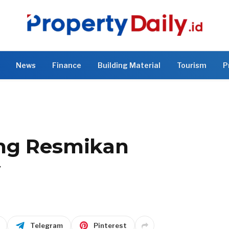
News
Finance
Building Material
Tourism
P
ang Resmikan
y
Telegram
Pinterest