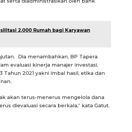
tat serta diadministrasikan oleh bank
asilitasi 2.000 Rumah bagi Karyawan
lanjutan. Dia menambahkan, BP Tapera
m evaluasi kinerja manajer investasi,
 Tahun 2021 yakni imbal hasil, etika dan
anan.
 tidak akan terus-menerus mengelola dana
rus dievaluasi secara berkala,” kata Gatut.