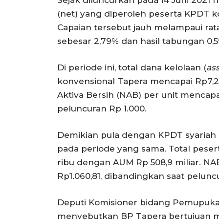
(net) yang diperoleh peserta KPDT 
Capaian tersebut jauh melampaui rat
sebesar 2,79% dan hasil tabungan 0,
Di periode ini, total dana kelolaan (
as
konvensional Tapera mencapai Rp7,23 t
Aktiva Bersih (NAB) per unit mencapa
peluncuran Rp 1.000.
Demikian pula dengan KPDT syariah
pada periode yang sama. Total peser
ribu dengan AUM Rp 508,9 miliar. N
Rp1.060,81, dibandingkan saat pelunc
Deputi Komisioner bidang Pemupuk
menyebutkan BP Tapera bertujuan