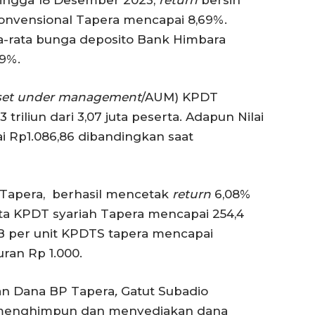
konvensional Tapera mencapai 8,69%.
a-rata bunga deposito Bank Himbara
59%.
set under management
/AUM) KPDT
riliun dari 3,07 juta peserta. Adapun Nilai
i Rp1.086,86 dibandingkan saat
 Tapera, berhasil mencetak
return
6,08%
ta KPDT syariah Tapera mencapai 254,4
AB per unit KPDTS tapera mencapai
uran Rp 1.000.
an Dana BP Tapera
,
Gatut Subadio
 menghimpun dan menyediakan dana