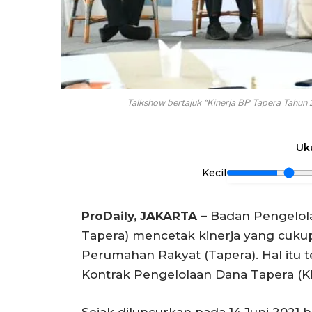
Talkshow bertajuk “Kinerja BP Tapera Tahun 
Uk
Kecil
ProDaily, JAKARTA –
Badan Pengelol
Tapera) mencetak kinerja yang cuku
Perumahan Rakyat (Tapera). Hal itu te
Kontrak Pengelolaan Dana Tapera (K
Sejak diluncurkan pada 14 Juni 2021