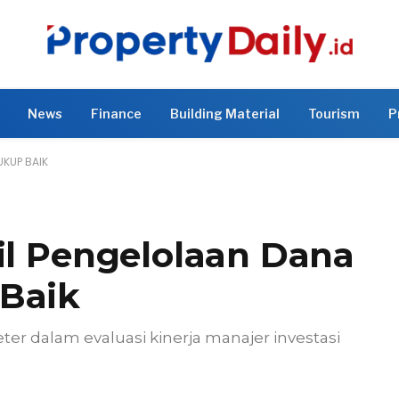
News
Finance
Building Material
Tourism
P
UKUP BAIK
il Pengelolaan Dana
Baik
er dalam evaluasi kinerja manajer investasi