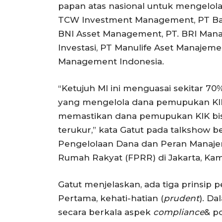
papan atas nasional untuk mengelol
TCW Investment Management, PT Bat
BNI Asset Management, PT. BRI Mana
Investasi, PT Manulife Aset Manajem
Management Indonesia.
“Ketujuh MI ini menguasai sekitar 70%
yang mengelola dana pemupukan KIK
memastikan dana pemupukan KIK bisa
terukur,” kata Gatut pada talkshow b
Pengelolaan Dana dan Peran Manajer
Rumah Rakyat (FPRR) di Jakarta, Kamis
Gatut menjelaskan, ada tiga prinsip
Pertama, kehati-hatian (
prudent
). Da
secara berkala aspek
compliance
& po