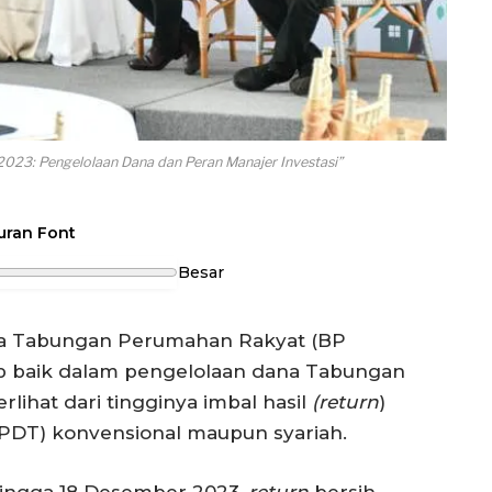
2023: Pengelolaan Dana dan Peran Manajer Investasi”
uran Font
Besar
a Tabungan Perumahan Rakyat (BP
p baik dalam pengelolaan dana Tabungan
rlihat dari tingginya imbal hasil
(return
)
PDT) konvensional maupun syariah.
 hingga 18 Desember 2023,
return
bersih