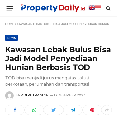
HOME
»
KAWASAN LEBAK BULUS BISA JADI MODEL PENYEDIAAN HUNIAN BERBASIS TOD
NEWS
Kawasan Lebak Bulus Bisa
Jadi Model Penyediaan
Hunian Berbasis TOD
TOD bisa menjadi jurus mengatasi solusi
perkotaan, perumahan dan transportasi
BY
ADI PUTRA SIDIN
13 DESEMBER 2023