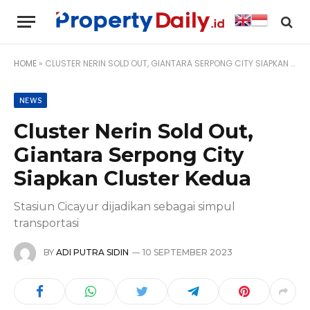
HOME
»
CLUSTER NERIN SOLD OUT, GIANTARA SERPONG CITY SIAPKAN CLUSTER KEDUA
NEWS
Cluster Nerin Sold Out,
Giantara Serpong City
Siapkan Cluster Kedua
Stasiun Cicayur dijadikan sebagai simpul
transportasi
BY
ADI PUTRA SIDIN
10 SEPTEMBER 2023