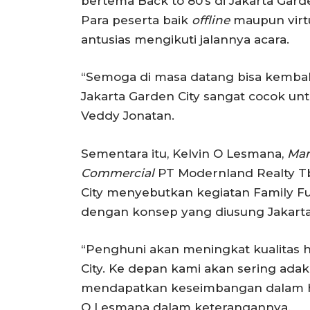
bertema Back to 80’s di Jakarta Gar
Para peserta baik
offline
maupun virt
antusias mengikuti jalannya acara.
“Semoga di masa datang bisa kembal
Jakarta Garden City sangat cocok untu
Veddy Jonatan.
Sementara itu, Kelvin O Lesmana,
Mar
Commercial
PT Modernland Realty 
City menyebutkan kegiatan Family Fu
dengan konsep yang diusung Jakarta 
“Penghuni akan meningkat kualitas h
City. Ke depan kami akan sering adak
mendapatkan keseimbangan dalam hidu
O Lesmana dalam keterangannya.