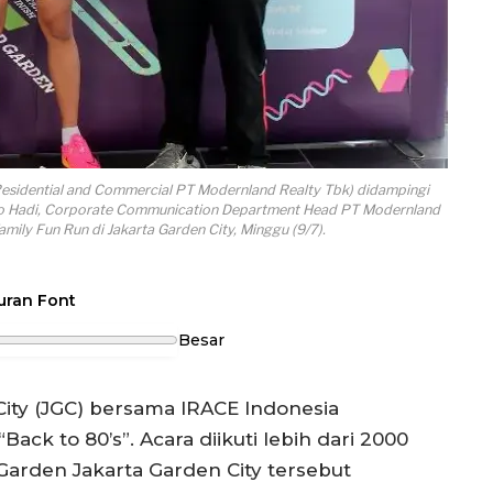
esidential and Commercial PT Modernland Realty Tbk) didampingi
yo Hadi, Corporate Communication Department Head PT Modernland
mily Fun Run di Jakarta Garden City, Minggu (9/7).
uran Font
Besar
ity (JGC) bersama IRACE Indonesia
ck to 80’s”. Acara diikuti lebih dari 2000
Garden Jakarta Garden City tersebut