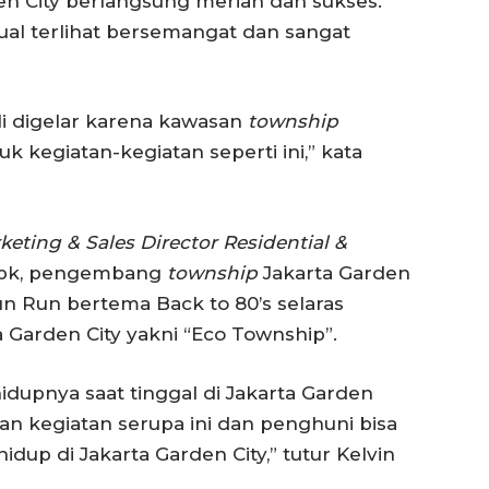
den City berlangsung meriah dan sukses.
ual terlihat bersemangat dan sangat
i digelar karena kawasan
township
k kegiatan-kegiatan seperti ini,” kata
keting & Sales Director Residential &
Tbk, pengembang
township
Jakarta Garden
n Run bertema Back to 80’s selaras
Garden City yakni “Eco Township”.
idupnya saat tinggal di Jakarta Garden
an kegiatan serupa ini dan penghuni bisa
p di Jakarta Garden City,” tutur Kelvin