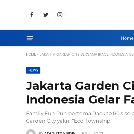
Facebook
Twitter
Instagram
Home
HOME
»
JAKARTA GARDEN CITY BERSAMA IRACE INDONESIA GEL
NEWS
Jakarta Garden C
Indonesia Gelar 
Family Fun Run bertema Back to 80's sel
Garden City yakni “Eco Township”
BY
ADI PUTRA SIDIN
9 JULI 2023