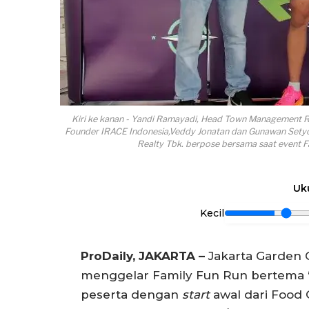
Kiri ke kanan - Yandi Ramayadi, Head Town Management R
Founder IRACE Indonesia,Veddy Jonatan dan Gunawan Set
Realty Tbk. berpose bersama saat event Fa
Uk
Kecil
ProDaily, JAKARTA –
Jakarta Garden C
menggelar Family Fun Run bertema “Ba
peserta dengan
start
awal dari Food 