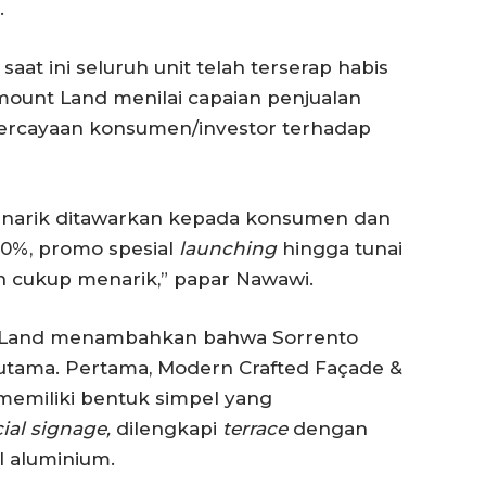
.
saat ini seluruh unit telah terserap habis
mount Land menilai capaian penjualan
percayaan konsumen/investor terhadap
enarik ditawarkan kepada konsumen dan
 20%, promo spesial
launching
hingga tunai
 cukup menarik,” papar Nawawi.
t Land menambahkan bahwa Sorrento
utama. Pertama, Modern Crafted Façade &
emiliki bentuk simpel yang
al signage,
dilengkapi
terrace
dengan
l aluminium.