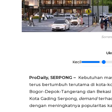
Sorren
Uk
Kecil
ProDaily, SERPONG –
Kebutuhan masy
terus bertumbuh terutama di kota-ko
Bogor-Depok-Tangerang dan Bekasi (J
Kota Gading Serpong,
demand
terhad
dengan meningkatnya popularitas ka