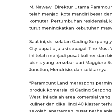
M. Nawawi, Direktur Utama Paramou
telah menjadi kota mandiri besar denga
komuter. Pertumbuhan residensial, ka
turut meningkatkan kebutuhan masyara
Saat ini, sisi selatan Gading Serpo
City dapat dijuluki sebagai ‘The Most
ini telah menjadi pusat kuliner dan bi
bisnis yang tersebar dari Maggiore S
Junction, Mendrisio, dan sekitarnya.
“Paramount Land merespons perminta
produk komersial di Gading Serpon
West. Ini adalah area komersial yang
kuliner dan dikelilingi 40 klaster ter
sekolah, apartemen, pusat perbelanja