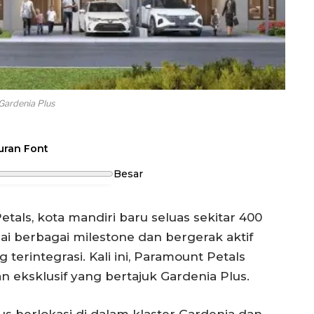
Gardenia Plus
uran Font
Besar
als, kota mandiri baru seluas sekitar 400
pai berbagai milestone dan bergerak aktif
erintegrasi. Kali ini, Paramount Petals
 eksklusif yang bertajuk Gardenia Plus.
s berlokasi di dalam klaster Gardenia dan