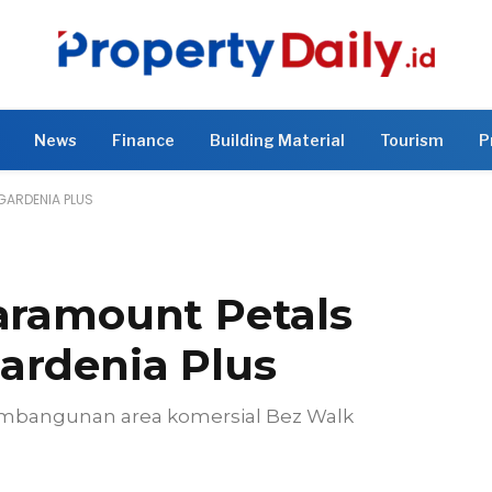
News
Finance
Building Material
Tourism
P
GARDENIA PLUS
Paramount Petals
ardenia Plus
embangunan area komersial Bez Walk