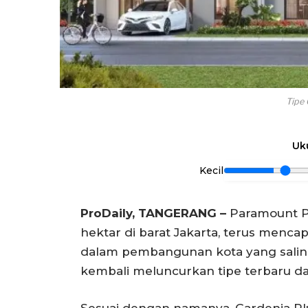
Tipe 
Uk
Kecil
ProDaily, TANGERANG –
Paramount Pet
hektar di barat Jakarta, terus menca
dalam pembangunan kota yang saling t
kembali meluncurkan tipe terbaru dan
Sesuai dengan namanya, Gardenia Plu