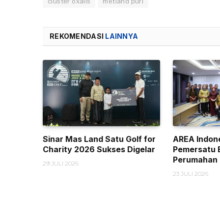
cluster oxalis
metland puri
REKOMENDASI
LAINNYA
Sinar Mas Land Satu Golf for
AREA Indone
Charity 2026 Sukses Digelar
Pemersatu 
Perumahan
29 JULI 2026
23 JULI 2026