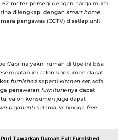
) 62 meter persegi dengan harga mulai
Caprina dilengkapi dengan
smart home
mera pengawas (CCTV) disetiap unit
 Caprina yakni rumah di tipe ini bisa
kesempatan ini calon konsumen dapat
aket
furnished
seperti
kitchen set
, sofa,
arga penawaran
furniture-
nya dapat
itu, calon konsumen juga dapat
wn payment
) selama 3x hingga
free
 Puri Tawarkan Rumah Full Furnished