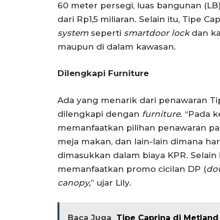
60 meter persegi, luas bangunan (LB
dari Rp1,5 miliaran. Selain itu, Tipe 
system
seperti
smartdoor lock
dan ka
maupun di dalam kawasan.
Dilengkapi Furniture
Ada yang menarik dari penawaran Tipe
dilengkapi dengan
furniture
. “Pada 
memanfaatkan pilihan penawaran p
meja makan, dan lain-lain dimana h
dimasukkan dalam biaya KPR. Selain 
memanfaatkan promo cicilan DP (
do
canopy,
” ujar Lily.
Baca Juga
Tipe Caprina di Metland